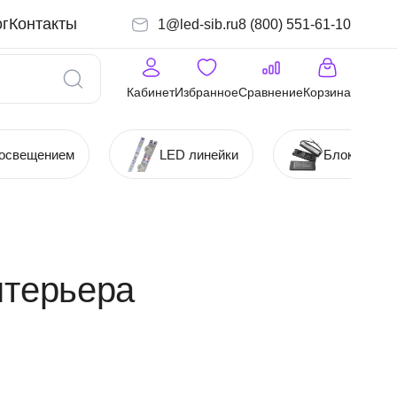
г
Контакты
1@led-sib.ru
8 (800) 551-61-10
Кабинет
Избранное
Сравнение
Корзина
 освещением
LED линейки
Блоки (Ист
нтерьера