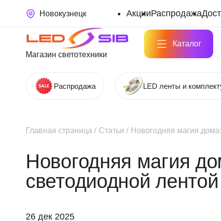
Акции
Распродажа
Дост
Новокузнецк
Каталог
Магазин светотехники
Распродажа
LED ленты и комплек
Главная страница
/
Статьи
/
Новогодняя магия дома:
Новогодняя магия до
светодиодной лентой
26 дек 2025