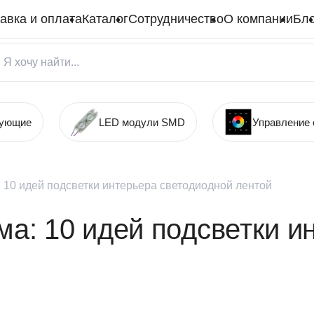
авка и оплата
Каталог
Сотрудничество
О компании
Бло
тующие
LED модули SMD
Управление
 10 идей подсветки интерьера светодиодной лентой
ма: 10 идей подсветки и