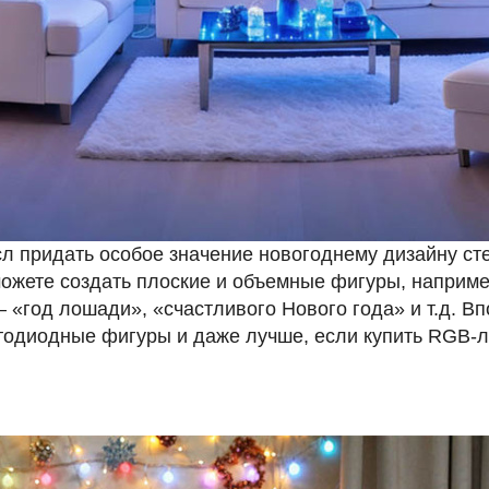
сл придать особое значение новогоднему дизайну ст
жете создать плоские и объемные фигуры, например
«год лошади», «счастливого Нового года» и т.д. Впо
тодиодные фигуры
и даже лучше, если купить RGB-л