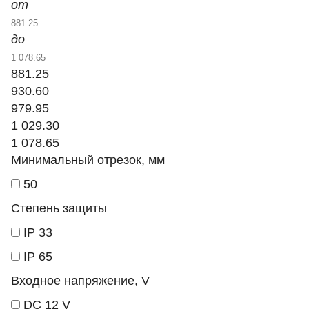
от
до
881.25
930.60
979.95
1 029.30
1 078.65
Минимальный отрезок, мм
50
Степень защиты
IP 33
IP 65
Входное напряжение, V
DC 12 V