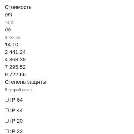
Стоимость
от
до
14.10
2 441.24
4 868.38
7 295.52
9 722.66
Степень защиты
IP 64
IP 44
IP 20
IP 22