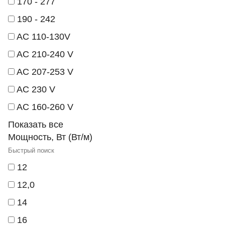
170 - 277
190 - 242
AC 110-130V
AC 210-240 V
AC 207-253 V
AC 230 V
AC 160-260 V
Показать все
Мощность, Вт (Вт/м)
12
12,0
14
16