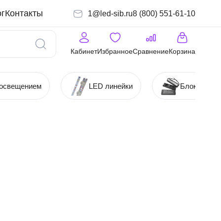
г
Контакты
1@led-sib.ru
8 (800) 551-61-10
Кабинет
Избранное
Сравнение
Корзина
 освещением
LED линейки
Блоки (Ист