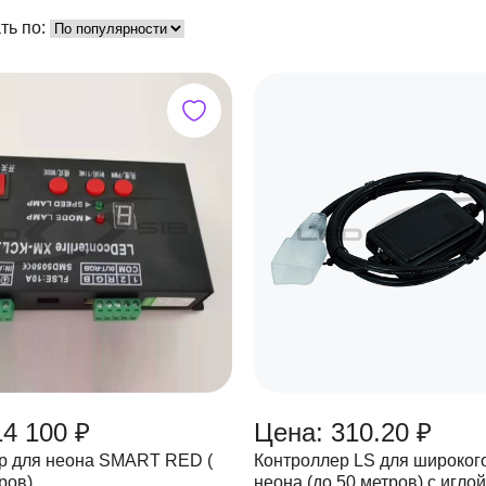
ть по:
14 100 ₽
Цена: 310.20 ₽
р для неона SMART RED (
Контроллер LS для широко
ров)
неона (до 50 метров) с иглой