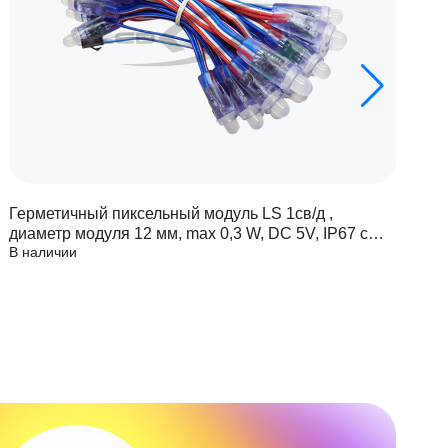
Герметичный пиксельный модуль LS 1св/д ,
Г
диаметр модуля 12 мм, max 0,3 W, DC 5V, IP67 с
д
В наличии
В
чипом 6803
ч