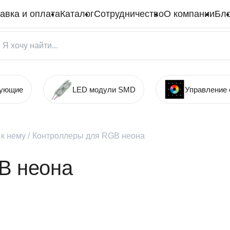
авка и оплата
Каталог
Сотрудничество
О компании
Бло
тующие
LED модули SMD
Управление
к нему
/
Контроллеры для RGB неона
B неона