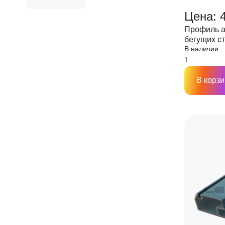
Цена: 
Профиль 
бегущих ст
В наличии
хлыст 3м (
В корзи