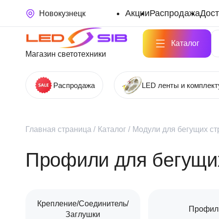
Акции
Распродажа
Дост
Новокузнецк
Каталог
Магазин светотехники
Распродажа
LED ленты и комплек
Главная страница
/
Каталог
/
Модули для бегущих ст
Профили для бегущих
Крепление/Соединитель/
Профил
Заглушки