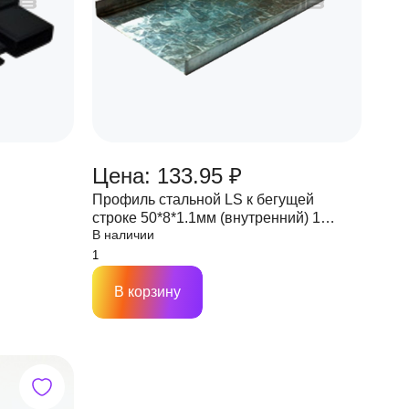
Цена: 133.95 ₽
Профиль стальной LS к бегущей
строке 50*8*1.1мм (внутренний) 1
В наличии
хлыст 3м (цена за м.)
В корзину