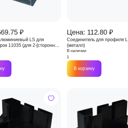
669.75 ₽
Цена: 112.80 ₽
алюминиевый LS для
Соединитель для профиля L
рок 11035 (для 2-[сторонних
(металл)
В наличии
 1 хлыст 3м (цена за м.)
ну
В корзину