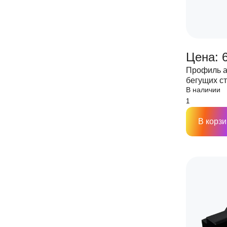
Цена: 
Профиль 
бегущих ст
В наличии
бег. строк)
В корзи