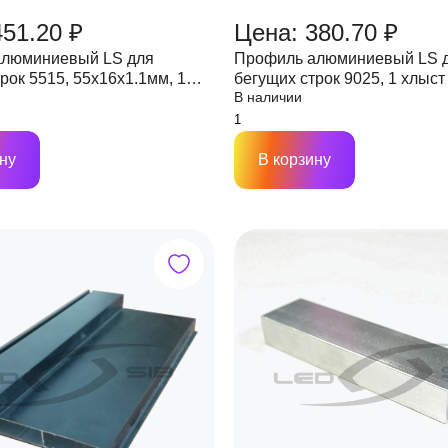
451.20 ₽
Цена: 380.70 ₽
алюминиевый LS для
Профиль алюминиевый LS 
рок 5515, 55х16х1.1мм, 1
бегущих строк 9025, 1 хлыст
В наличии
цена за м.)
за м.)
ну
В корзину