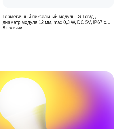
Герметичный пиксельный модуль LS 1св/д ,
Г
диаметр модуля 12 мм, max 0,3 W, DC 5V, IP67 с
д
В наличии
В
чипом 6803
ч