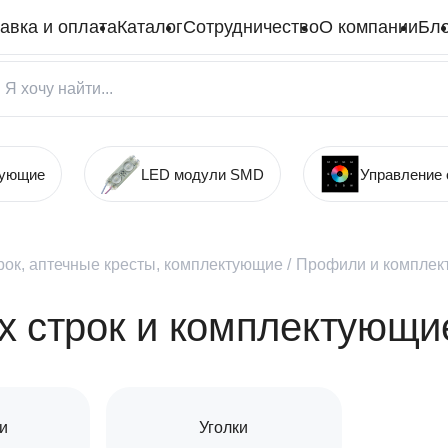
авка и оплата
Каталог
Сотрудничество
О компании
Бло
тующие
LED модули SMD
Управление
рок, аптечные кресты, комплектующие
/
Профили и комплек
 строк и комплектующи
и
Уголки