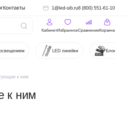
г
Контакты
1@led-sib.ru
8 (800) 551-61-10
Кабинет
Избранное
Сравнение
Корзина
 освещением
LED линейки
Блоки (Ист
тующие к ним
е к ним