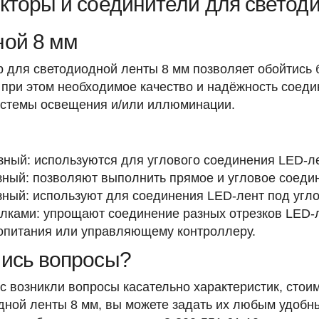
кторы и соединители для светод
ой 8 мм
р для светодиодной ленты 8 мм позволяет обойтись 
 при этом необходимое качество и надёжность соеди
истемы освещения и/или иллюминации.
зный: используются для углового соединения LED-ле
зный: позволяют выполнить прямое и угловое соедин
зный: используют для соединения LED-лент под угло
лками: упрощают соединение разных отрезков LED-ле
опитания или управляющему контроллеру.
ись вопросы?
ас возникли вопросы касательно характеристик, сто
дной ленты 8 мм, вы можете задать их любым удобн