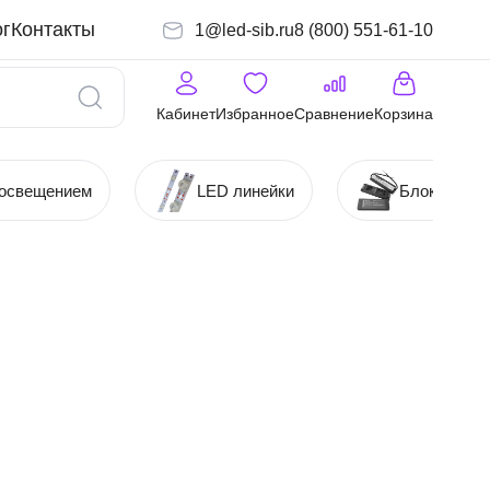
г
Контакты
1@led-sib.ru
8 (800) 551-61-10
Кабинет
Избранное
Сравнение
Корзина
 освещением
LED линейки
Блоки (Ист