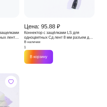
Цена: 95.88 ₽
 защелками
Коннектор с защёлками LS для
ных лент
одноцветных Сд лент 8 мм разъем для
В наличии
подключения + переключатель 2 PIN
В корзину