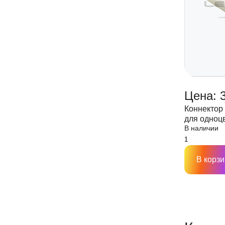
Цена: 
Коннектор
для одноц
В наличии
шириной 8
В корзи