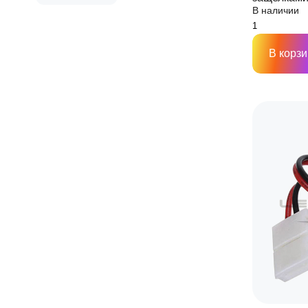
В наличии
светодиод
PIN
В корзи