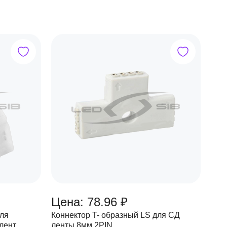
Цена: 78.96 ₽
для
Коннектор T- образный LS для СД
лент
ленты 8мм 2PIN