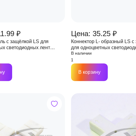
1.99 ₽
Цена: 35.25 ₽
ль с защёлкой LS для
Коннектор L- образный LS с
ых светодиодных лент
для одноцветных светодиод
В наличии
 мм,16х12х5 мм 2PIN
шириной 8 мм 2PIN
ну
В корзину