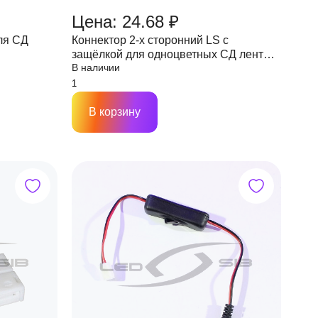
Цена: 24.68 ₽
ля СД
Коннектор 2-х сторонний LS с
защёлкой для одноцветных СД лент
В наличии
шириной 8 мм (МАМА) 2PIN
В корзину