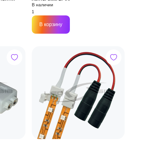
В наличии
м 2PIN
В корзину