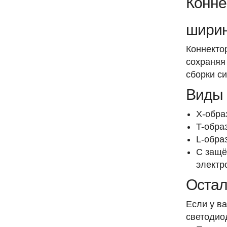
Конне
ширин
Коннекто
сохраняя
сборки с
Виды
X-обра
T-обра
L-обра
С защё
электр
Остал
Если у в
светодио