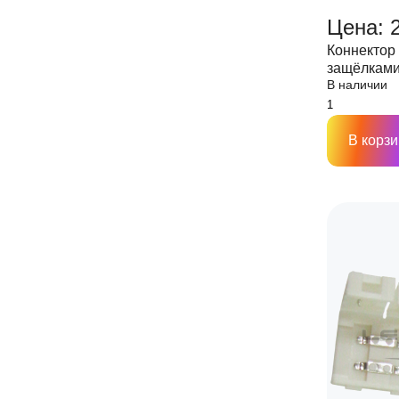
Цена: 
Коннектор 
защёлками
В наличии
шириной 8
В корзи