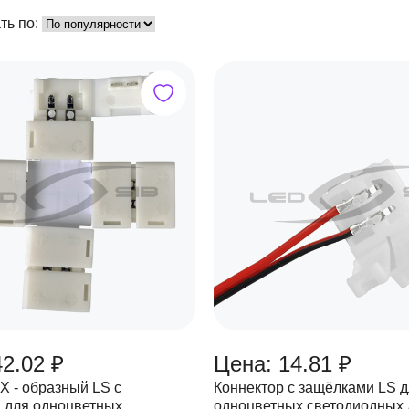
ть по:
42.02 ₽
Цена: 14.81 ₽
Х - образный LS с
Коннектор с защёлками LS 
 для одноцветных
одноцветных светодиодных 