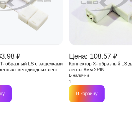
33.98 ₽
Цена: 108.57 ₽
 T- образный LS с защелками
Коннектор Х- образный LS 
ветных светодиодных лент
ленты 8мм 2PIN
В наличии
 мм 2PIN
ну
В корзину