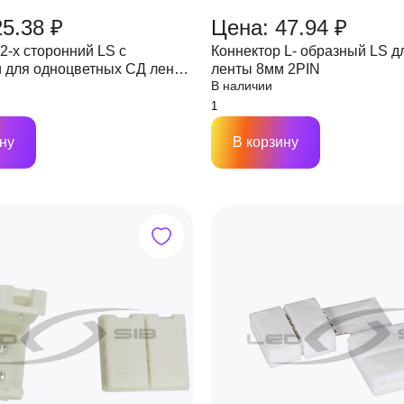
25.38 ₽
Цена: 47.94 ₽
2-х сторонний LS с
Коннектор L- образный LS д
 для одноцветных СД лент
ленты 8мм 2PIN
В наличии
 мм,165х14.5х5 мм 2PIN
ну
В корзину