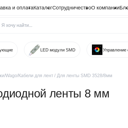
авка и оплата
Каталог
Сотрудничество
О компании
Бло
тующие
LED модули SMD
Управление
ки/Wago/Кабели для лент
/
Для ленты SMD 3528/8мм
одиодной ленты 8 мм