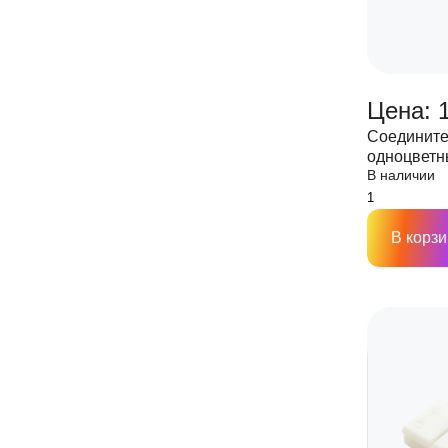
Цена: 1
Соедините
одноцветн
В наличии
шириной 8
В корзи