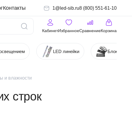
г
Контакты
1@led-sib.ru
8 (800) 551-61-10
Кабинет
Избранное
Сравнение
Корзина
 освещением
LED линейки
Блоки (Ист
ы и влажности
их строк