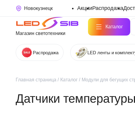
Акции
Распродажа
Дост
Новокузнецк
Каталог
Магазин светотехники
Распродажа
LED ленты и комплек
Главная страница
/
Каталог
/
Модули для бегущих ст
Датчики температуры