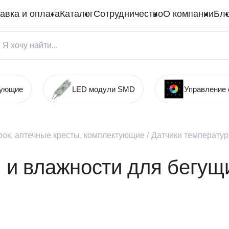
авка и оплата
Каталог
Сотрудничество
О компании
Бло
тующие
LED модули SMD
Управление
рок, аптечные кресты, комплектующие
/
Датчики температур
 и влажности для бегущ