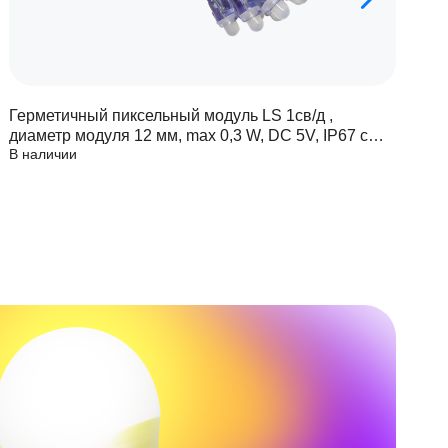
Герметичный пиксельный модуль LS 1св/д ,
Г
диаметр модуля 12 мм, max 0,3 W, DC 5V, IP67 с
д
В наличии
В
чипом 6803
ч