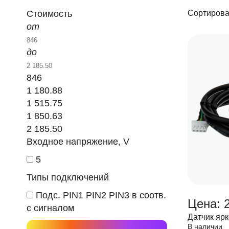
Стоимость
Сортирова
от
до
846
1 180.88
1 515.75
1 850.63
2 185.50
Входное напряжение, V
5
Типы подключений
Подс. PIN1 PIN2 PIN3 в соотв.
Цена: 2
с сигналом
Датчик ярк
В наличии