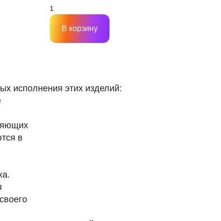
В корзину
ых исполнения этих изделий:
е
ляющих
ются в
ха.
я
своего