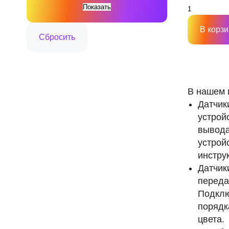
В корзи
В нашем 
Датчик
устрой
вывода
устрой
инстру
Датчик
переда
Подклю
порядк
цвета.