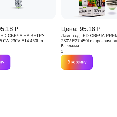
95.18 ₽
Цена: 95.18 ₽
 LED-СВЕЧА НА ВЕТРУ-
Лампа сд LED-СВЕЧА-PRE
5.0W 230V Е14 450Lm
230V Е27 450Lm прозрачна
В наличии
я ASD
ну
В корзину