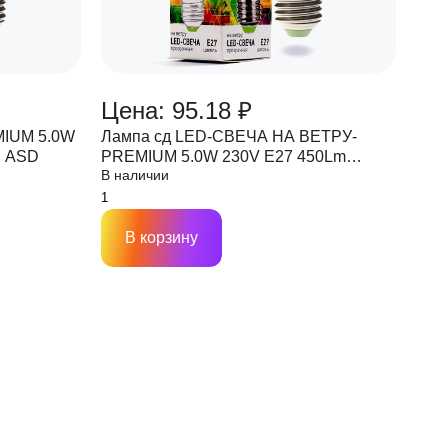
Цена: 95.18 ₽
MIUM 5.0W
Лампа сд LED-СВЕЧА НА ВЕТРУ-
я ASD
PREMIUM 5.0W 230V Е27 450Lm
В наличии
прозрачная ASD
В корзину