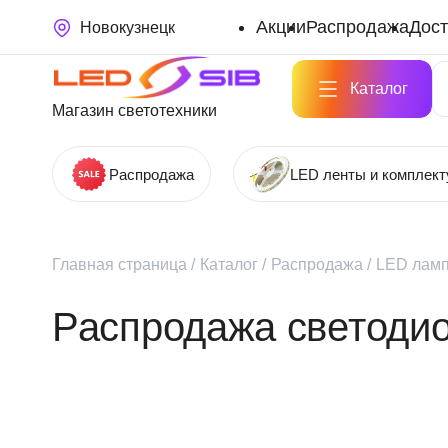
Акции
Распродажа
Дост
Новокузнецк
Каталог
Магазин светотехники
Распродажа
LED ленты и комплек
Главная страница
/
Каталог
/
Распродажа
/
LED лам
Распродажа светоди