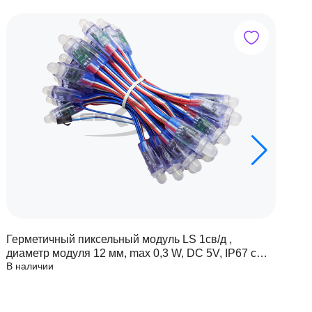
Герметичный пиксельный модуль LS 1св/д ,
Г
диаметр модуля 12 мм, max 0,3 W, DC 5V, IP67 с
д
В наличии
В
чипом 6803
ч