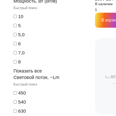
Мощность, Вт (Вт/м)
В наличии
10
В корзи
5
5,0
6
7,0
8
Показать все
Световой поток, ~Lm
450
540
630