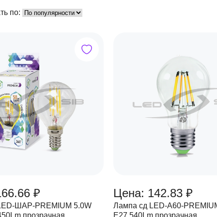
ть по:
166.66 ₽
Цена: 142.83 ₽
 LED-ШАР-PREMIUM 5.0W
Лампа сд LED-A60-PREMIU
450Lm прозрачная
Е27 540Lm прозрачная