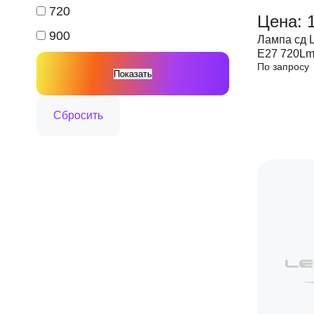
720
Цена: 
900
Лампа сд
Е27 720Lm
По запросу