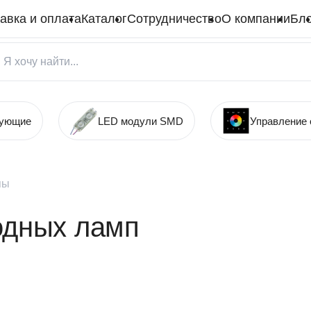
авка и оплата
Каталог
Сотрудничество
О компании
Бло
тующие
LED модули SMD
Управление
пы
одных ламп