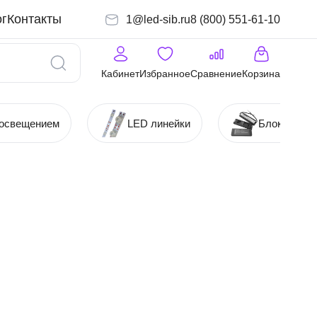
г
Контакты
1@led-sib.ru
8 (800) 551-61-10
Кабинет
Избранное
Сравнение
Корзина
 освещением
LED линейки
Блоки (Ист